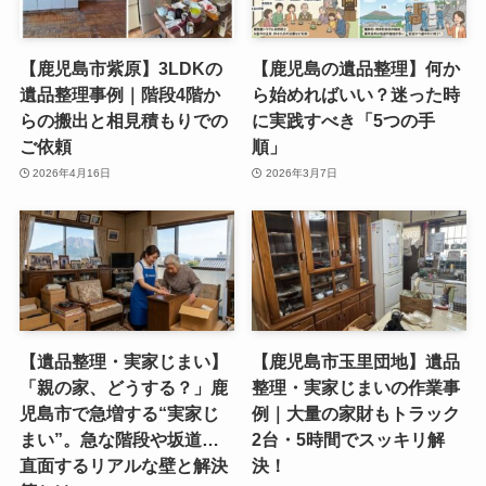
【鹿児島市紫原】3LDKの
【鹿児島の遺品整理】何か
遺品整理事例｜階段4階か
ら始めればいい？迷った時
らの搬出と相見積もりでの
に実践すべき「5つの手
ご依頼
順」
2026年4月16日
2026年3月7日
【遺品整理・実家じまい】
【鹿児島市玉里団地】遺品
「親の家、どうする？」鹿
整理・実家じまいの作業事
児島市で急増する“実家じ
例｜大量の家財もトラック
まい”。急な階段や坂道…
2台・5時間でスッキリ解
直面するリアルな壁と解決
決！