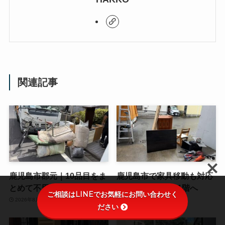
関連記事
鹿児島市郡元｜10品目をま
鹿児島市で家具移動も対応
とめて不用品回収した事例
｜2階のタンスを1階へ
ご相談はLINEでお気軽にお問い合わせく
2026年8月7日
2026年8月6日
ださい