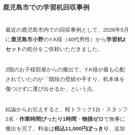
鹿児島市での学習机回収事例
最近の鹿児島市内での回収事例として、2026年5月
に
鹿児島市小野
のY.K様（40代男性）から
学習机2
セット
の処分をご依頼いただきました。
2階のお子様部屋からの搬出で、Y.K様が最も心配
されていたのが「階段の壁紙や手すり、机本体を
傷つけずに運び出せるか」という点。
結論からお伝えすると、軽トラック1台・スタッフ
2名・
作業時間ぴったり1時間
・
物損ゼロ
で無事に
搬出を完了。料金は
税込11,000円ぽっきり
、追加