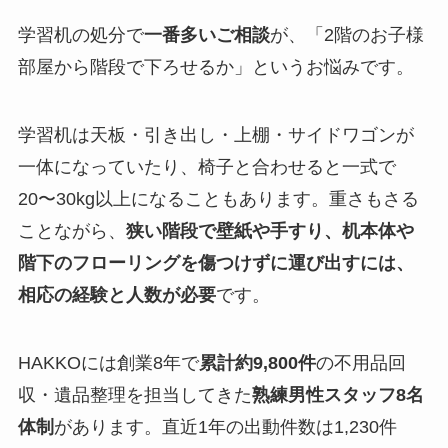
学習机の処分で
一番多いご相談
が、「2階のお子様
部屋から階段で下ろせるか」というお悩みです。
学習机は天板・引き出し・上棚・サイドワゴンが
一体になっていたり、椅子と合わせると一式で
20〜30kg以上になることもあります。重さもさる
ことながら、
狭い階段で壁紙や手すり、机本体や
階下のフローリングを傷つけずに運び出すには、
相応の経験と人数が必要
です。
HAKKOには創業8年で
累計約9,800件
の不用品回
収・遺品整理を担当してきた
熟練男性スタッフ8名
体制
があります。直近1年の出動件数は1,230件