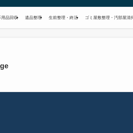
不用品回収
遺品整理
生前整理・終活
ゴミ屋敷整理・汚部屋清
age