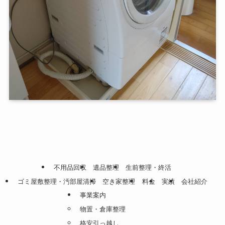
不用品回収
遺品整理
生前整理・終活
ゴミ屋敷整理・汚部屋清掃
空き家整理
料金
実績
会社紹介
事業案内
物置・倉庫整理
格安引っ越し