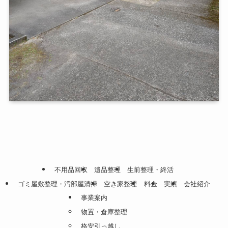
不用品回収
遺品整理
生前整理・終活
ゴミ屋敷整理・汚部屋清掃
空き家整理
料金
実績
会社紹介
事業案内
物置・倉庫整理
格安引っ越し