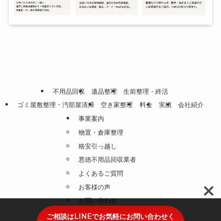
不用品回収
遺品整理
生前整理・終活
ゴミ屋敷整理・汚部屋清掃
空き家整理
料金
実績
会社紹介
事業案内
物置・倉庫整理
格安引っ越し
悪徳不用品回収業者
よくあるご質問
お客様の声
お問い合わせ
プライバシーポリシー
ご相談はLINEでお気軽にお問い合わせく