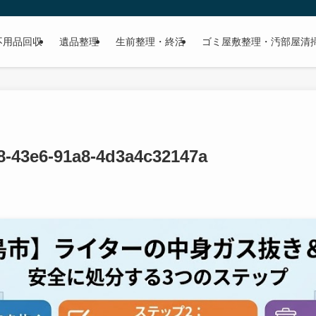
不用品回収
遺品整理
生前整理・終活
ゴミ屋敷整理・汚部屋清
8-43e6-91a8-4d3a4c32147a