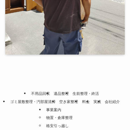
不用品回収
遺品整理
生前整理・終活
ゴミ屋敷整理・汚部屋清掃
空き家整理
料金
実績
会社紹介
事業案内
物置・倉庫整理
格安引っ越し