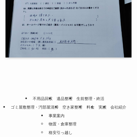
不用品回収
遺品整理
生前整理・終活
ゴミ屋敷整理・汚部屋清掃
空き家整理
料金
実績
会社紹介
事業案内
物置・倉庫整理
格安引っ越し