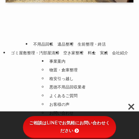
不用品回収
遺品整理
生前整理・終活
ゴミ屋敷整理・汚部屋清掃
空き家整理
料金
実績
会社紹介
事業案内
物置・倉庫整理
格安引っ越し
悪徳不用品回収業者
よくあるご質問
お客様の声
お問い合わせ
プライバシーポリシー
ご相談はLINEでお気軽にお問い合わせく
ださい
©
不用品回収・遺品整理のHAKKO.