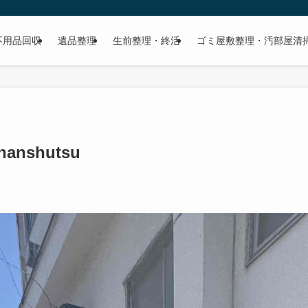
不用品回収
遺品整理
生前整理・終活
ゴミ屋敷整理・汚部屋清
_hanshutsu