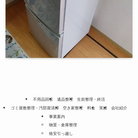
不用品回収
遺品整理
生前整理・終活
ゴミ屋敷整理・汚部屋清掃
空き家整理
料金
実績
会社紹介
事業案内
物置・倉庫整理
格安引っ越し