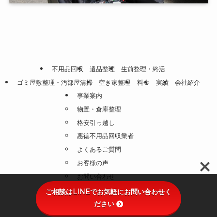
不用品回収
遺品整理
生前整理・終活
ゴミ屋敷整理・汚部屋清掃
空き家整理
料金
実績
会社紹介
事業案内
物置・倉庫整理
格安引っ越し
悪徳不用品回収業者
よくあるご質問
お客様の声
お問い合わせ
プライバシーポリシー
ご相談はLINEでお気軽にお問い合わせく
ださい
©
不用品回収・遺品整理のHAKKO.