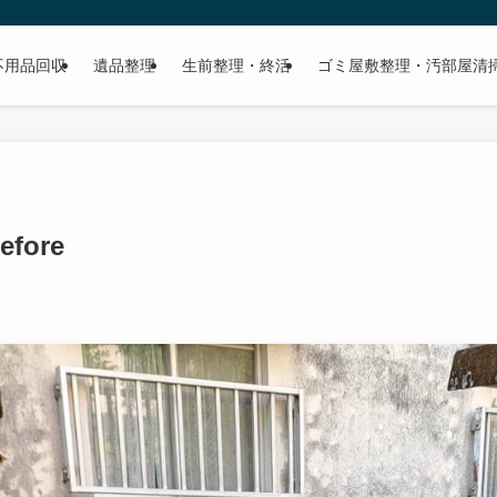
不用品回収
遺品整理
生前整理・終活
ゴミ屋敷整理・汚部屋清
efore