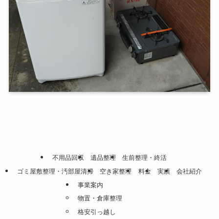
不用品回収
遺品整理
生前整理・終活
ゴミ屋敷整理・汚部屋清掃
空き家整理
料金
実績
会社紹介
事業案内
物置・倉庫整理
格安引っ越し